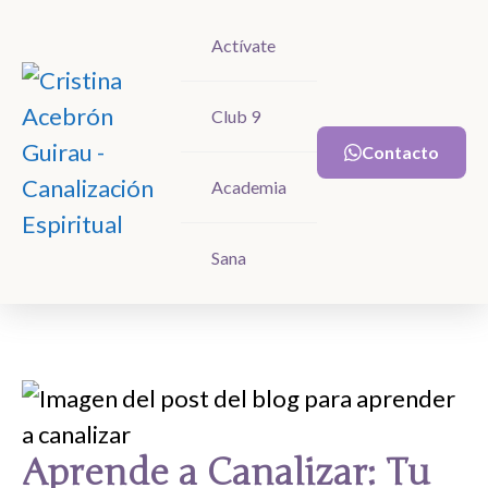
Actívate
Actívate
Club 9
Club 9
Contacto
Contacto
Academia
Academia
Sana
Sana
Aprende a Canalizar: Tu