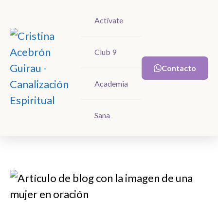
Actívate
Actívate
Club 9
Club 9
Contacto
Contacto
Academia
Academia
Sana
Sana