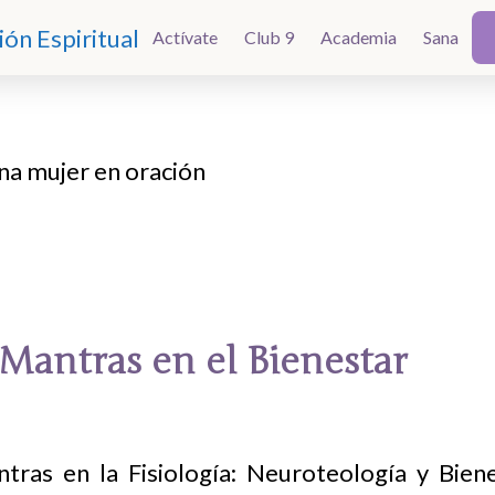
Actívate
Actívate
Club 9
Club 9
Academia
Academia
Sana
Sana
 Mantras en el Bienestar
tras en la Fisiología: Neuroteología y Bien