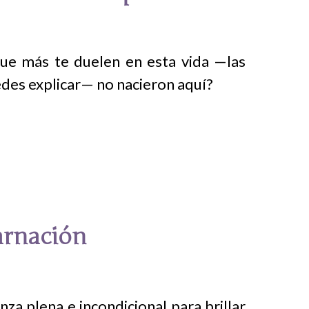
que más te duelen en esta vida —las
uedes explicar— no nacieron aquí?
arnación
a plena e incondicional para brillar