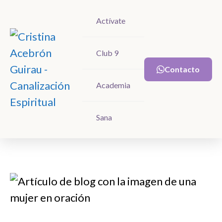
Actívate
Actívate
Club 9
Club 9
Contacto
Contacto
Academia
Academia
Sana
Sana