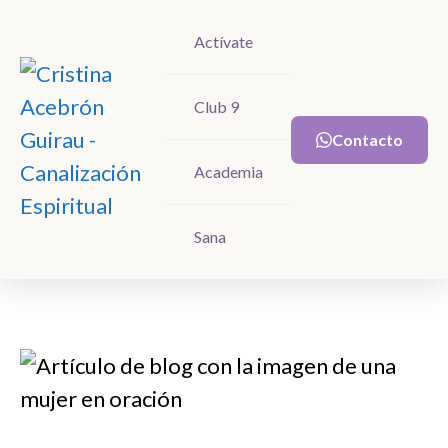
Actívate
Actívate
Club 9
Club 9
Contacto
Contacto
Academia
Academia
Sana
Sana