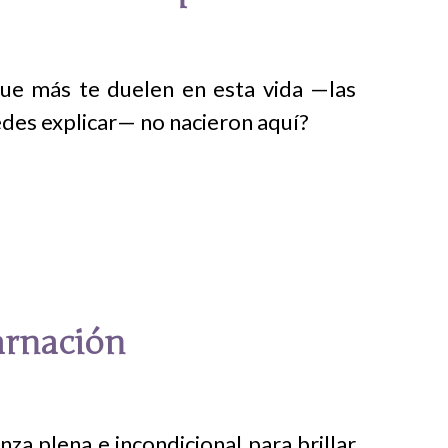
que más te duelen en esta vida —las
uedes explicar— no nacieron aquí?
arnación
a plena e incondicional para brillar