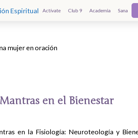
Actívate
Actívate
Club 9
Club 9
Academia
Academia
Sana
Sana
 Mantras en el Bienestar
tras en la Fisiología: Neuroteología y Bien