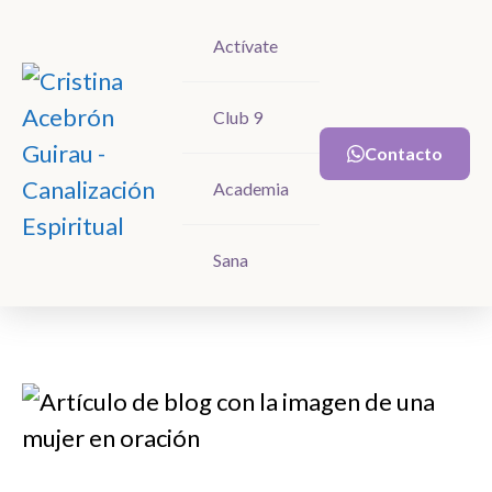
Actívate
Actívate
Club 9
Club 9
Contacto
Contacto
Academia
Academia
Sana
Sana