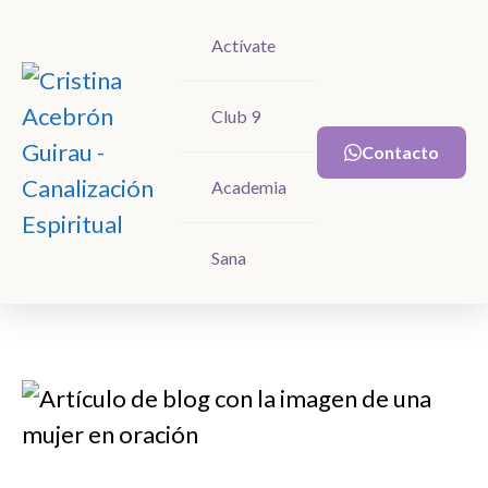
Actívate
Actívate
Club 9
Club 9
Contacto
Contacto
Academia
Academia
Sana
Sana